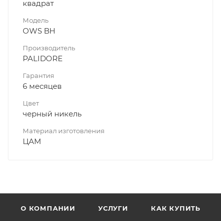
квадрат
Модель
OWS BH
Производитель
PALIDORE
Гарантия
6 месяцев
Цвет
черный никель
Материал изготовления
ЦАМ
О КОМПАНИИ
УСЛУГИ
КАК КУПИТЬ