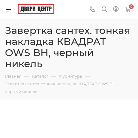
0
Завертка сантех. тонкая
накладка КВАДРАТ
OWS BH, черный
никель
—
—
—
Главная
Каталог
Фурнитура
Завертка сантех. тонкая накладка КВАДРАТ OWS BH,
черный никель