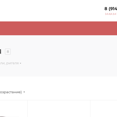
8 (91
ЗАКАЗА
я
8
ли, ригеля
возрастание)