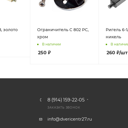
В, золото
Ограничитель C 802 РС,
Ригель 6-1
хром
никель
В наличии
В наличи
250
₽
260
₽
/шт
8 (914) 159-22-05
ЗАКАЗАТЬ ЗВОНОК
info@dvericentr27.ru