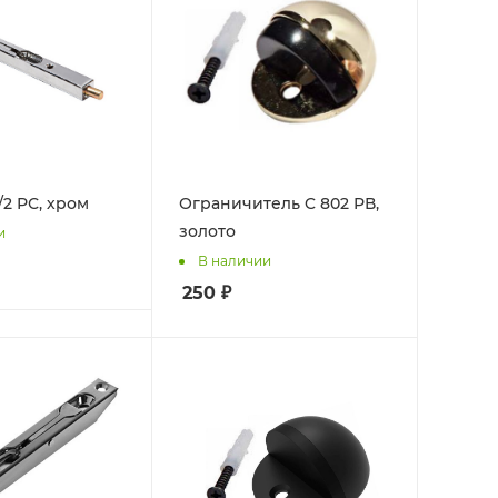
/2 РС, хром
Ограничитель C 802 РВ,
золото
и
В наличии
250
₽