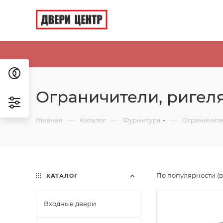
Ограничители, ригел
—
—
—
Главная
Каталог
Фурнитура
Ограничите
По популярности (
КАТАЛОГ
Входные двери